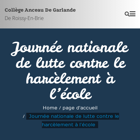
Skip
Collège Anceau De Garlande
to
De Roissy-En-Brie
content
Journée nationale
de lutte contre le
harcèlement à
l’école
Home
page d'accueil
Journée nationale de lutte contre le
harcèlement à l’école