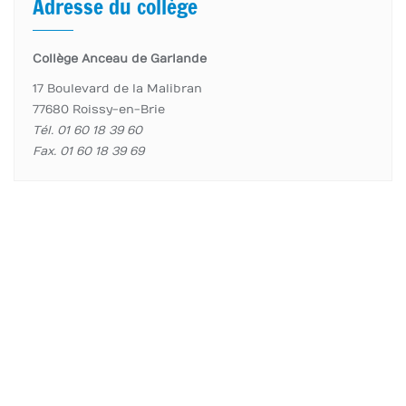
Adresse du collège
Collège Anceau de Garlande
17 Boulevard de la Malibran
77680 Roissy-en-Brie
Tél. 01 60 18 39 60
Fax. 01 60 18 39 69
accueil page
Élèves
Enseignants
Informations importantes
Copyright ©2026 Collège Anceau de Garlande . All
rights reserved.
Powered by
WordPress
&
Designed