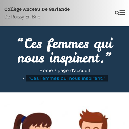
Skip
Collège Anceau De Garlande
to
De Roissy-En-Brie
content
“Ces femmes qui
nous inspirent.”
Home
page d'accueil
“Ces femmes qui nous inspirent.”