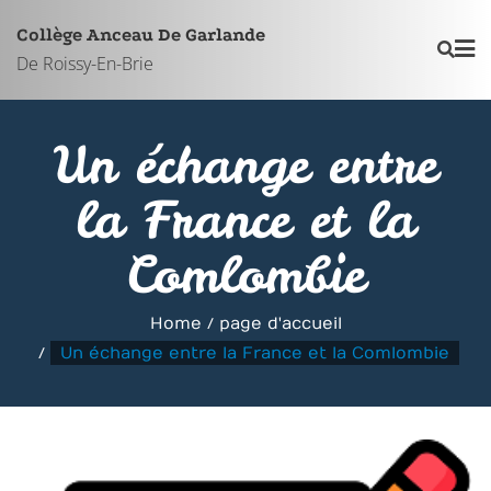
Skip
Collège Anceau De Garlande
to
De Roissy-En-Brie
content
Un échange entre
la France et la
Comlombie
Home
page d'accueil
Un échange entre la France et la Comlombie