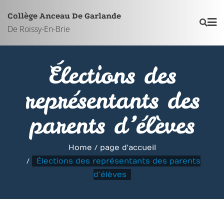
Skip
Collège Anceau De Garlande
to
De Roissy-En-Brie
content
Élections des
représentants des
parents d’élèves
Home
page d'accueil
Élections des représentants des parents
d’élèves