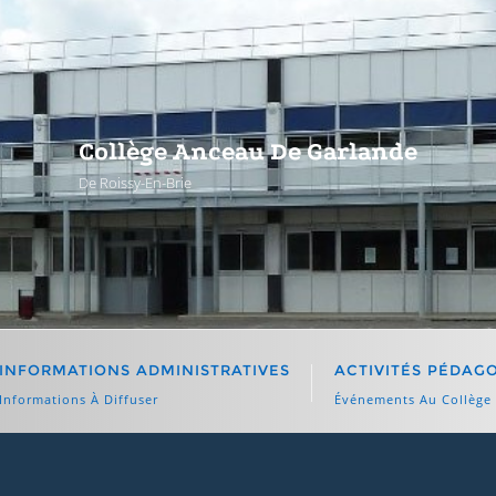
Collège Anceau De Garlande
De Roissy-En-Brie
INFORMATIONS ADMINISTRATIVES
ACTIVITÉS PÉDAG
Informations À Diffuser
Événements Au Collège