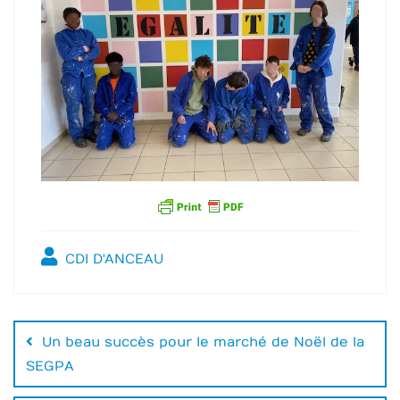
CDI D'ANCEAU
Navigation
de
Un beau succès pour le marché de Noël de la
SEGPA
l’article