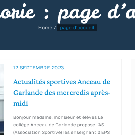
gorie :
page d’a
Home
page d’accueil
12 SEPTEMBRE 2023
Actualités sportives Anceau de
Garlande des mercredis après-
midi
Bonjour madame, monsieur et élèves Le
collège Anceau de Garlande propose l’AS
(Association Sportive) les enseignant d’EPS