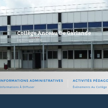
Collège Anceau De Garlande
De Roissy-En-Brie
INFORMATIONS ADMINISTRATIVES
ACTIVITÉS PÉDAG
Informations À Diffuser
Événements Au Collège