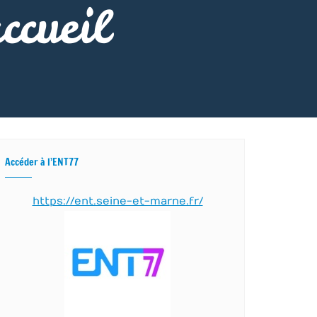
ccueil
Accéder à l’ENT77
https://ent.seine-et-marne.fr/