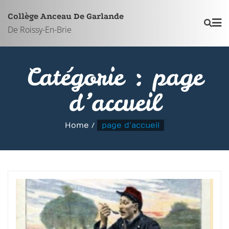
Skip
Collège Anceau De Garlande
to
De Roissy-En-Brie
content
Catégorie :
page
d’accueil
Home
page d’accueil