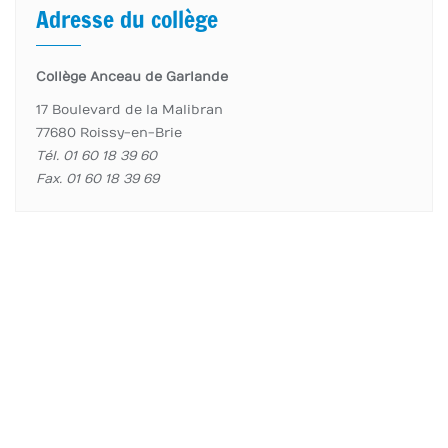
Adresse du collège
Collège Anceau de Garlande
17 Boulevard de la Malibran
77680 Roissy-en-Brie
Tél. 01 60 18 39 60
Fax. 01 60 18 39 69
accueil page
Élèves
Enseignants
Informations importantes
Copyright ©2026 Collège Anceau de Garlande . All
rights reserved.
Powered by
WordPress
&
Designed