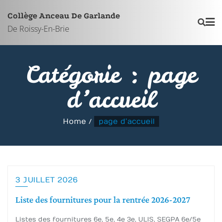
Skip
Collège Anceau De Garlande
to
De Roissy-En-Brie
content
Catégorie :
page
d’accueil
Home
page d’accueil
3 JUILLET 2026
Liste des fournitures pour la rentrée 2026-2027
Listes des fournitures 6e, 5e, 4e 3e, ULIS, SEGPA 6e/5e