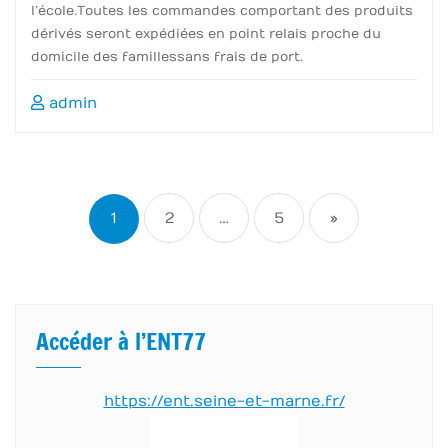
l’école.Toutes les commandes comportant des produits
dérivés seront expédiées en point relais proche du
domicile des familles sans frais de port.
admin
Navigation
des
1
2
…
5
»
articles
Accéder à l’ENT77
https://ent.seine-et-marne.fr/