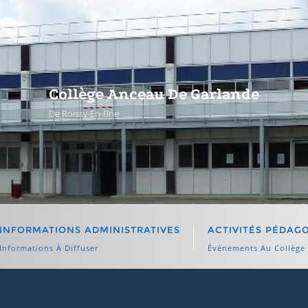
Collège Anceau De Garlande
De Roissy-En-Brie
INFORMATIONS ADMINISTRATIVES
ACTIVITÉS PÉDAG
Informations À Diffuser
Événements Au Collège