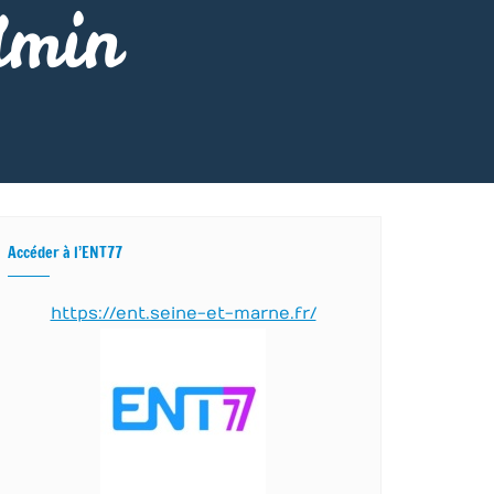
dmin
Accéder à l’ENT77
https://ent.seine-et-marne.fr/