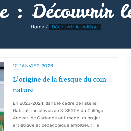
ie :
Découvrir l
Home
Découvrir le collège
12 JANVIER 2026
L’origine de la fresque du coin
nature
En 2023-2024, dans le cadre de l’atelier
Habitat, les élèves de 3ᵉ SEGPA du Collège
Anceau de Garlande ont mené un projet
artistique et pédagogique ambitieux : la