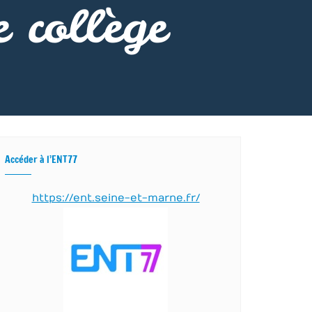
e collège
Accéder à l’ENT77
https://ent.seine-et-marne.fr/