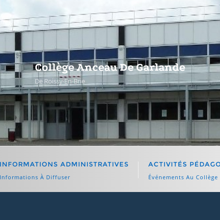
Collège Anceau De Garlande
De Roissy-En-Brie
INFORMATIONS ADMINISTRATIVES
ACTIVITÉS PÉDAG
Informations À Diffuser
Événements Au Collège